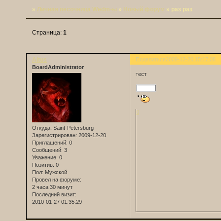
»
Личная песочница Wedm-ы
»
Новый форум
»
раз раз
Страница:
1
Altus
Поделиться
2009-12-20 15:17:08
BoardAdministrator
тест
0
Откуда:
Saint-Petersburg
Зарегистрирован
: 2009-12-20
Приглашений:
0
Сообщений:
3
Уважение:
0
Позитив:
0
Пол:
Мужской
Провел на форуме:
2 часа 30 минут
Последний визит:
2010-01-27 01:35:29