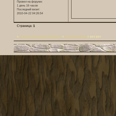
Провел на форуме:
1 день 16 часов
Последний визит:
2010-04-22 04:26:54
Страница:
1
»
Личная песочница Wedm-ы
»
Новый форум
»
раз раз
Персо